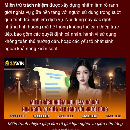
Miễn trừ trách nhiệm
được xây dựng nhằm làm rõ ranh
giới nghĩa vụ giữa nền tảng với người sử dụng trong suốt
quá trình trải nghiệm dịch vụ. Nội dung này xác định
những tình huống mà hệ thống không thể can thiệp trực
tiếp, bao gồm các quyết định cá nhân, hành vi sử dụng
không tuân thủ hướng dẫn, hoặc các yếu tố phát sinh
ngoài khả năng kiểm soát.
Miễn trách nhiệm giúp làm rõ giới hạn nghĩa vụ giữa nền tảng