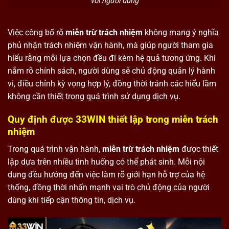
với người dùng
Việc công bố rõ
miễn trừ trách nhiệm
không mang ý nghĩa
phủ nhận trách nhiệm vận hành, mà giúp người tham gia
hiểu rằng mỗi lựa chọn đều đi kèm hệ quả tương ứng. Khi
nắm rõ chính sách, người dùng sẽ chủ động quản lý hành
vi, điều chỉnh kỳ vọng hợp lý, đồng thời tránh các hiểu lầm
không cần thiết trong quá trình sử dụng dịch vụ.
Quy định được 33WIN thiết lập trong miễn trách
nhiệm
Trong quá trình vận hành,
miễn trừ trách nhiệm
được thiết
lập dựa trên nhiều tình huống có thể phát sinh. Mỗi nội
dung đều hướng đến việc làm rõ giới hạn hỗ trợ của hệ
thống, đồng thời nhấn mạnh vai trò chủ động của người
dùng khi tiếp cận thông tin, dịch vụ.