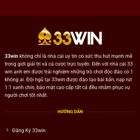
33win
không chỉ là nhà cái uy tín có sức thu hút mạnh mẽ
trong giới giải trí và cá cược trực tuyến. Đến với nhà cái 33
win anh em được trải nghiệm những trò chơi độc đáo có 1
không ai. Đội ngũ tại 33win được đào tạo bài bản, nạp rút
1:1 xanh chín, bảo mật cao cấp tất cả đều nhằm phục vụ
người chơi tốt nhất.
HƯỚNG DẪN
Đăng Ký 33win