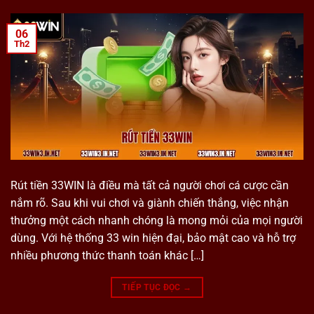
06
Th2
Rút tiền 33WIN là điều mà tất cả người chơi cá cược cần
nắm rõ. Sau khi vui chơi và giành chiến thắng, việc nhận
thưởng một cách nhanh chóng là mong mỏi của mọi người
dùng. Với hệ thống 33 win hiện đại, bảo mật cao và hỗ trợ
nhiều phương thức thanh toán khác […]
TIẾP TỤC ĐỌC
→