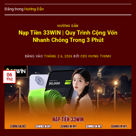
Đăng trong
Hướng Dẫn
HƯỚNG DẪN
Nạp Tiền 33WIN | Quy Trình Cộng Vốn
Nhanh Chóng Trong 3 Phút
ĐĂNG VÀO
THÁNG 2 6, 2026
BỞI
CEO HƯNG THỊNH
06
Th2