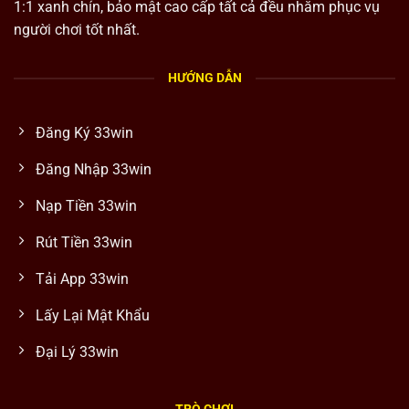
1:1 xanh chín, bảo mật cao cấp tất cả đều nhằm phục vụ
người chơi tốt nhất.
HƯỚNG DẪN
Đăng Ký 33win
Đăng Nhập 33win
Nạp Tiền 33win
Rút Tiền 33win
Tải App 33win
Lấy Lại Mật Khẩu
Đại Lý 33win