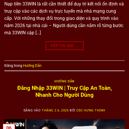
Nạp tiền 33WIN là rất cần thiết để duy trì kết nối ổn định và
truy cập vào các dịch vụ trực tuyến mà nhà mạng cung
cấp. Với những thay đổi trong giao diện và quy trình vào
năm 2026 tại nhà cái – Người dùng cần nắm rõ từng bước
mà 33WIN cập […]
TIẾP TỤC ĐỌC
→
Đăng trong
Hướng Dẫn
HƯỚNG DẪN
Đăng Nhập 33WIN | Truy Cập An Toàn,
Nhanh Cho Người Dùng
ĐĂNG VÀO
THÁNG 2 6, 2026
BỞI
CEO HƯNG THỊNH
06