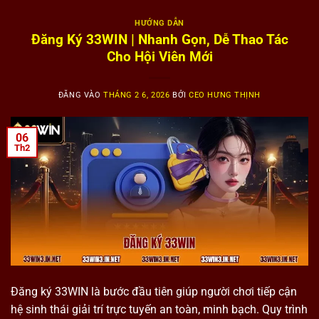
HƯỚNG DẪN
Đăng Ký 33WIN | Nhanh Gọn, Dễ Thao Tác
Cho Hội Viên Mới
ĐĂNG VÀO
THÁNG 2 6, 2026
BỞI
CEO HƯNG THỊNH
06
Th2
Đăng ký 33WIN là bước đầu tiên giúp người chơi tiếp cận
hệ sinh thái giải trí trực tuyến an toàn, minh bạch. Quy trình