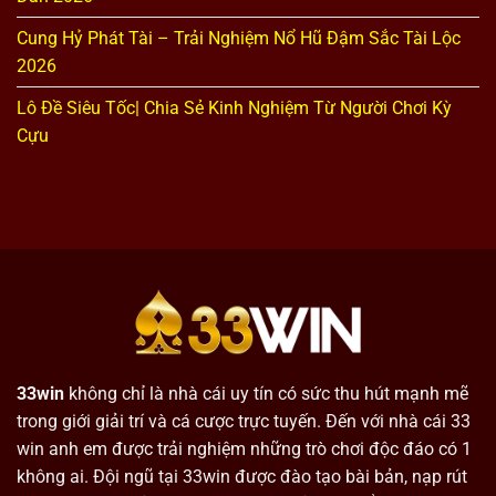
Cung Hỷ Phát Tài – Trải Nghiệm Nổ Hũ Đậm Sắc Tài Lộc
2026
Lô Đề Siêu Tốc| Chia Sẻ Kinh Nghiệm Từ Người Chơi Kỳ
Cựu
33win
không chỉ là nhà cái uy tín có sức thu hút mạnh mẽ
trong giới giải trí và cá cược trực tuyến. Đến với nhà cái 33
win anh em được trải nghiệm những trò chơi độc đáo có 1
không ai. Đội ngũ tại 33win được đào tạo bài bản, nạp rút