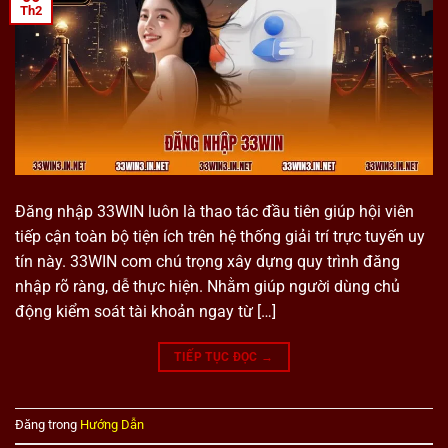
Th2
Đăng nhập 33WIN luôn là thao tác đầu tiên giúp hội viên
tiếp cận toàn bộ tiện ích trên hệ thống giải trí trực tuyến uy
tín này. 33WIN com chú trọng xây dựng quy trình đăng
nhập rõ ràng, dễ thực hiện. Nhằm giúp người dùng chủ
động kiểm soát tài khoản ngay từ […]
TIẾP TỤC ĐỌC
→
Đăng trong
Hướng Dẫn