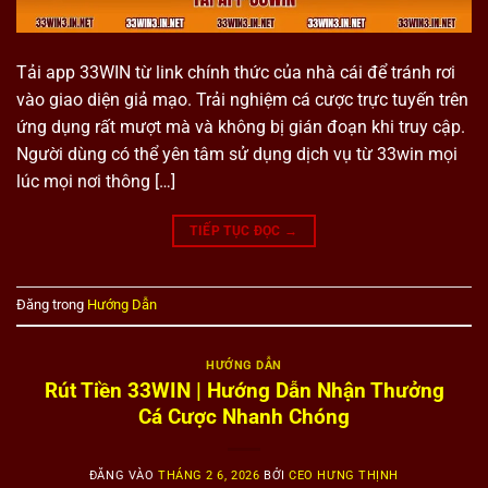
Tải app 33WIN từ link chính thức của nhà cái để tránh rơi
vào giao diện giả mạo. Trải nghiệm cá cược trực tuyến trên
ứng dụng rất mượt mà và không bị gián đoạn khi truy cập.
Người dùng có thể yên tâm sử dụng dịch vụ từ 33win mọi
lúc mọi nơi thông […]
TIẾP TỤC ĐỌC
→
Đăng trong
Hướng Dẫn
HƯỚNG DẪN
Rút Tiền 33WIN | Hướng Dẫn Nhận Thưởng
Cá Cược Nhanh Chóng
ĐĂNG VÀO
THÁNG 2 6, 2026
BỞI
CEO HƯNG THỊNH