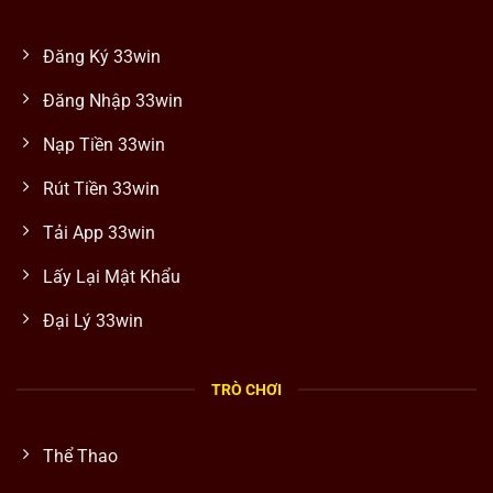
Đăng Ký 33win
Đăng Nhập 33win
Nạp Tiền 33win
Rút Tiền 33win
Tải App 33win
Lấy Lại Mật Khẩu
Đại Lý 33win
TRÒ CHƠI
Thể Thao