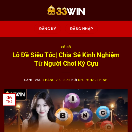
Bỏ
qua
nội
dung
ĐĂNG KÝ
ĐĂNG NHẬP
XỔ SỐ
Lô Đề Siêu Tốc| Chia Sẻ Kinh Nghiệm
Từ Người Chơi Kỳ Cựu
ĐĂNG VÀO
THÁNG 2 6, 2026
BỞI
CEO HƯNG THỊNH
06
Th2