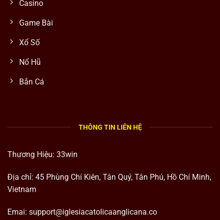
Casino
Game Bài
Xổ Số
Nổ Hũ
Bắn Cá
THÔNG TIN LIÊN HỆ
Thương Hiệu: 33win
Địa chỉ: 45 Phùng Chí Kiên, Tân Quý, Tân Phú, Hồ Chí Minh,
Vietnam
Emai:
support@iglesiacatolicaanglicana.co