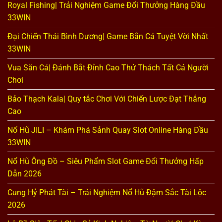
Royal Fishing| Trải Nghiệm Game Đổi Thưởng Hàng Đầu
33WIN
Đại Chiến Thái Bình Dương| Game Bắn Cá Tuyệt Vời Nhất
33WIN
Vua Săn Cá| Đánh Bắt Đỉnh Cao Thử Thách Tất Cả Người
Chơi
Bảo Thạch Kala| Quy tắc Chơi Với Chiến Lược Đạt Thắng
Cao
Nổ Hũ JILI – Khám Phá Sảnh Quay Slot Online Hàng Đầu
33WIN
Nổ Hũ Ông Đồ – Siêu Phẩm Slot Game Đổi Thưởng Hấp
Dẫn 2026
Cung Hỷ Phát Tài – Trải Nghiệm Nổ Hũ Đậm Sắc Tài Lộc
2026