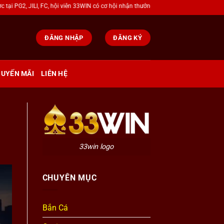
hội viên 33WIN có cơ hội nhận thưởng lên đến 688.888K, rút ngay với x3 vòng cược
ĐĂNG NHẬP
ĐĂNG KÝ
UYẾN MÃI
LIÊN HỆ
33win logo
CHUYÊN MỤC
Bắn Cá