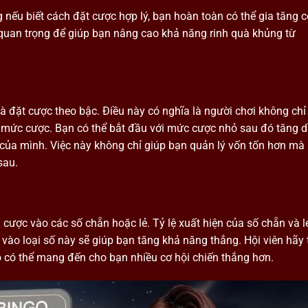
g nếu biết cách đặt cược hợp lý, bạn hoàn toàn có thể gia tăng c
quan trọng để giúp bạn nâng cao khả năng rinh quà khủng từ
à đặt cược theo bậc. Điều này có nghĩa là người chơi không chỉ
i mức cược. Bạn có thể bắt đầu với mức cược nhỏ sau đó tăng 
n của mình. Việc này không chỉ giúp bạn quản lý vốn tốn hơn mà
sau.
 cược vào các số chẵn hoặc lẻ. Tỷ lệ xuất hiện của số chẵn và l
 vào loại số này sẽ giúp bạn tăng khả năng thắng. Hội viên hãy
ó có thể mang đến cho bạn nhiều cơ hội chiến thắng hơn.