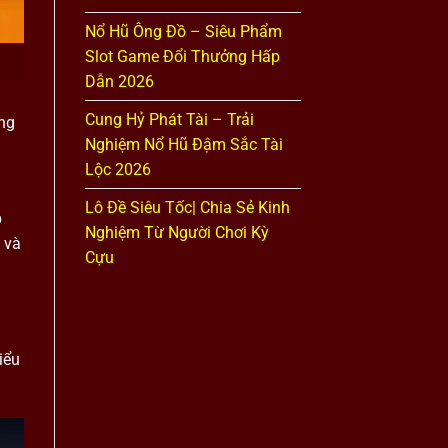
Nổ Hũ Ông Đồ – Siêu Phẩm
Slot Game Đổi Thưởng Hấp
Dẫn 2026
Cung Hỷ Phát Tài – Trải
ong
Nghiệm Nổ Hũ Đậm Sắc Tài
a
Lộc 2026
Lô Đề Siêu Tốc| Chia Sẻ Kinh
b
Nghiệm Từ Người Chơi Kỳ
 và
Cựu
iểu