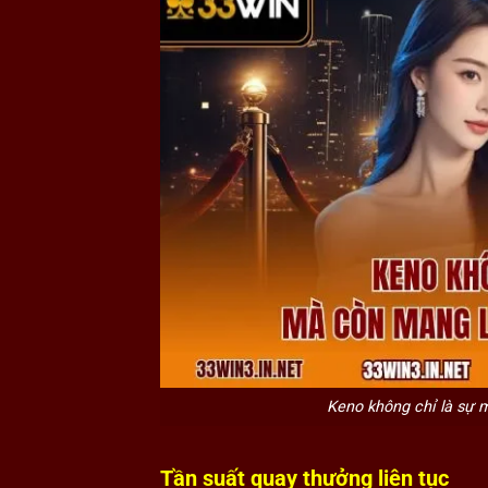
Keno không chỉ là sự m
Tần suất quay thưởng liên tục