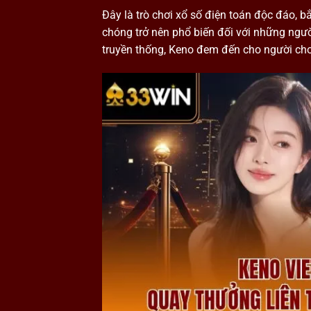
Đây là trò chơi xổ số điện toán độc đáo, 
chóng trở nên phổ biến đối với những người
truyền thống, Keno đem đến cho người chơi