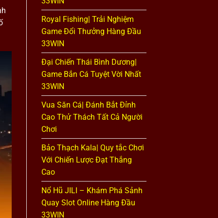
33WIN
nh
Royal Fishing| Trải Nghiệm
ố
Game Đổi Thưởng Hàng Đầu
33WIN
Đại Chiến Thái Bình Dương|
Game Bắn Cá Tuyệt Vời Nhất
33WIN
Vua Săn Cá| Đánh Bắt Đỉnh
Cao Thử Thách Tất Cả Người
Chơi
Bảo Thạch Kala| Quy tắc Chơi
Với Chiến Lược Đạt Thắng
Cao
Nổ Hũ JILI – Khám Phá Sảnh
Quay Slot Online Hàng Đầu
33WIN