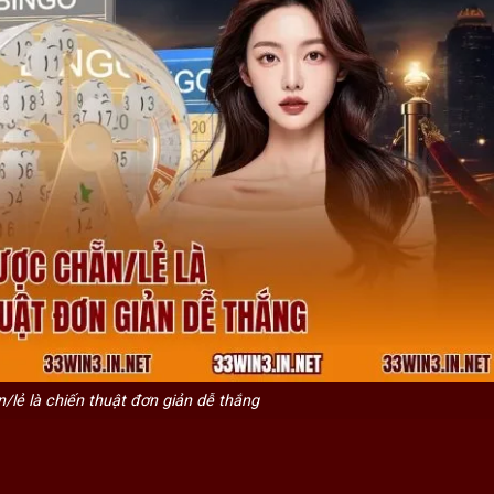
/lẻ là chiến thuật đơn giản dễ thắng