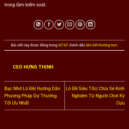
trong tầm kiểm soát.
Bài viết này được đăng trong
Xổ Số
. Đánh dấu
liên kết thường trực
.
CEO HƯNG THỊNH
Bạc Nhớ Lô Đề| Hướng Dẫn
Lô Đề Siêu Tốc| Chia Sẻ Kinh
Phương Pháp Dự Thưởng
Nghiệm Từ Người Chơi Kỳ
Tối Ưu Nhất
Cựu