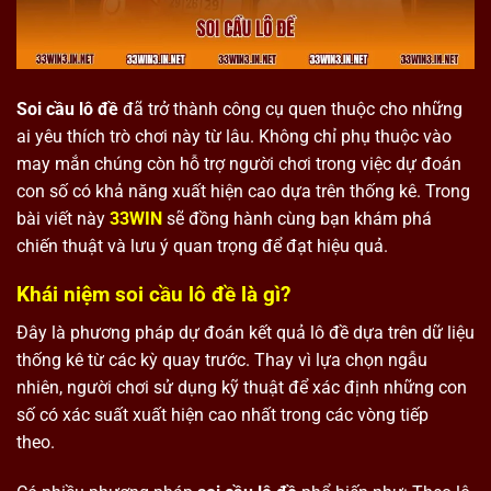
Soi cầu lô đề
đã trở thành công cụ quen thuộc cho những
ai yêu thích trò chơi này từ lâu. Không chỉ phụ thuộc vào
may mắn chúng còn hỗ trợ người chơi trong việc dự đoán
con số có khả năng xuất hiện cao dựa trên thống kê. Trong
bài viết này
33WIN
sẽ đồng hành cùng bạn khám phá
chiến thuật và lưu ý quan trọng để đạt hiệu quả.
Khái niệm soi cầu lô đề là gì?
Đây là phương pháp dự đoán kết quả lô đề dựa trên dữ liệu
thống kê từ các kỳ quay trước. Thay vì lựa chọn ngẫu
nhiên, người chơi sử dụng kỹ thuật để xác định những con
số có xác suất xuất hiện cao nhất trong các vòng tiếp
theo.