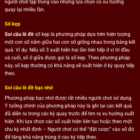
người chơi tập trung vào những lựa chọn có xu hướng
quay lại nhiều lần.
Số kẹp
Soi cầu lô đề
số kẹp là phương pháp dựa trên hiện tượng
một con số nằm giữa hai con số giống nhau trong bảng kết
quả. Ví dụ: Nếu số 3 xuất hiện hai lần liên tiếp ở vị trí đầu
và cuối, số ở giữa được gọi là số kẹp. Theo phương pháp
này, số kẹp thường có khả năng sẽ xuất hiện ở kỳ quay tiếp
theo.
Soi cầu lô đề bạc nhớ
Phương pháp bạc nhớ được rất nhiều người chơi sử dụng.
Ý tưởng chính của phương pháp này là ghi lại các kết quả
đã diễn ra trong các kỳ quay trước để tìm ra xu hướng xuất
hiện. Khi lựa chọn các số xuất hiện liên tục hoặc theo một
chu kỳ nhất định – Người chơi có thể “đặt cược” vào số đó
để tăng khả năng trúng ở các kỳ tiếp theo.