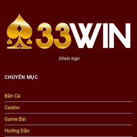
33win logo
CHUYÊN MỤC
Bắn Cá
Casino
Game Bài
Hướng Dẫn