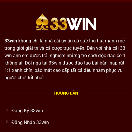
33win
không chỉ là nhà cái uy tín có sức thu hút mạnh mẽ
trong giới giải trí và cá cược trực tuyến. Đến với nhà cái 33
win anh em được trải nghiệm những trò chơi độc đáo có 1
không ai. Đội ngũ tại 33win được đào tạo bài bản, nạp rút
1:1 xanh chín, bảo mật cao cấp tất cả đều nhằm phục vụ
người chơi tốt nhất.
HƯỚNG DẪN
Đăng Ký 33win
Đăng Nhập 33win