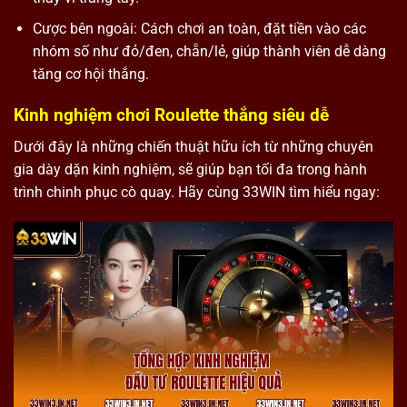
Cược bên ngoài: Cách chơi an toàn, đặt tiền vào các
nhóm số như đỏ/đen, chẵn/lẻ, giúp thành viên dễ dàng
tăng cơ hội thắng.
Kinh nghiệm chơi Roulette thắng siêu dễ
Dưới đây là những chiến thuật hữu ích từ những chuyên
gia dày dặn kinh nghiệm, sẽ giúp bạn tối đa trong hành
trình chinh phục cò quay. Hãy cùng 33WIN tìm hiểu ngay: