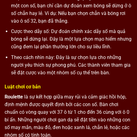
một con số, bạn chỉ cần dự đoán xem bóng sẽ dừng ở ô
số chẵn hay lẻ. Ví dụ: Nếu bạn chọn chẵn và bóng rơi
vào ô số 32, bạn đã thắng.
Cược theo dãy số: Dự đoán chính xác dãy số mà quả
bóng sẽ dừng lại. Đây là một lựa chọn mạo hiểm nhưng
cũng đem lại phần thưởng lớn cho sự liều lĩnh.
Theo cách nhìn này: Đây là sự chọn lựa cho những
người yêu thích sự phong phú. Các thành viên tham gia
sẽ đặt cược vào một nhóm số cụ thể trên bàn.
Luật chơi cơ bản
Roulette
là sự kết hợp giữa may rủi và cảm giác hồi hộp,
định mệnh được quyết định bởi các con số. Bàn chơi
chuẩn có vòng quay với 37 ô từ 1 cho đến 36 cùng với ô 0
bí ẩn. Những người chơi gan dạ sẽ đặt tiền vào những con
số may mắn, màu đỏ, đen hoặc xanh lá, chẵn lẻ, hoặc các
nhóm số có tính toán.