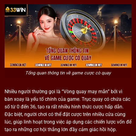
Tổng quan thông tin về game cược cò quay
Nhiều người thường gọi là “Vòng quay may mắn” bởi vì
bàn xoay là yếu tố chính của game. Trục quay có chứa các
số từ 0 đến 36, tạo ra rất nhiều hình thức cược hấp dẫn.
Đặc biệt, người chơi có thể đặt cược trên nhiều cửa cùng
lúc, giúp linh hoạt trong việc áp dụng các chiến lược vốn để
tạo ra những cơ hội thắng lớn đầy cảm giác hồi hộp.