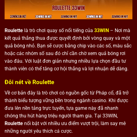
Roulette
là trò chơi quay số nổi tiếng của
33WIN
– Nơi mà
kết quả thắng thua được quyết định bởi vòng quay và một
quả bóng nhỏ. Bạn sẽ cược bằng chip vào các số, màu sắc
hoặc các nhóm số sau đó chỉ cần chờ xem quả bóng rơi
vào đâu. Với luật đơn giản nhưng nhiều lựa chọn đầu tư
thành viên có thể tăng cơ hội thắng và lợi nhuận dễ dàng.
Đôi nét về Roulette
Về cơ bản đây là trò chơi có nguồn gốc từ Pháp cổ, đã trở
thành biểu tượng vững bền trong ngành casino. Khi được
đưa lên nền tảng trực tuyến, tựa game này đã nhanh
chóng thu hút hàng triệu người tham gia. Tại 33WIN,
Roulette
nổi bật với nhiều ưu điểm vượt trội, làm say mê
những người yêu thích cá cược.