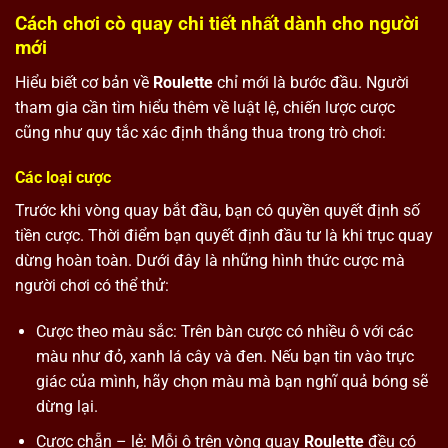
Cách chơi cò quay chi tiết nhất dành cho người
mới
Hiểu biết cơ bản về
Roulette
chỉ mới là bước đầu. Người
tham gia cần tìm hiểu thêm về luật lệ, chiến lược cược
cũng như quy tắc xác định thắng thua trong trò chơi:
Các loại cược
Trước khi vòng quay bắt đầu, bạn có quyền quyết định số
tiền cược. Thời điểm bạn quyết định đầu tư là khi trục quay
dừng hoàn toàn. Dưới đây là những hình thức cược mà
người chơi có thể thử:
Cược theo màu sắc: Trên bàn cược có nhiều ô với các
màu như đỏ, xanh lá cây và đen. Nếu bạn tin vào trực
giác của mình, hãy chọn màu mà bạn nghĩ quả bóng sẽ
dừng lại.
Cược chẵn – lẻ: Mỗi ô trên vòng quay
Roulette
đều có